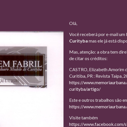
Olá,
Você receberá por e-mail um l
Curityba
mas ele já está dis
Mas, atenção: a obra tem direi
de citar os créditos:
CASTRO, Elizabeth Amorim de. 
Curitiba, PR : Revista Taipa, 
https://www.memoriaurbana
curityba/artigo/
Este e outros trabalhos são 
https://www.memoriaurbana.
Visite também
https://www.facebook.com/s