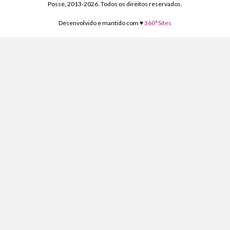
b
s
er
l
gr
n
y
Posse, 2013-2026. Todos os direitos reservados.
o
A
a
g
Li
Desenvolvido e mantido com ♥
360°Sites
o
p
m
er
n
k
p
k