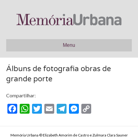
Menu
Álbuns de fotografia obras de
grande porte
Compartilhar:
F
W
T
E
T
M
C
ac
h
w
m
el
es
o
e
at
itt
ai
e
se
p
Memória Urbana © Elizabeth Amorim de Castro e Zulmara Clara Sauner