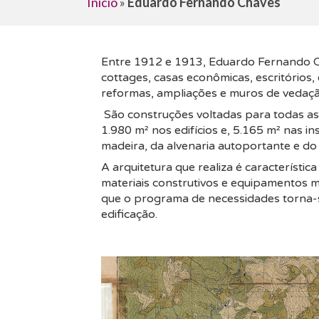
Início
»
Eduardo Fernando Chaves
Entre 1912 e 1913, Eduardo Fernando Chav
cottages, casas econômicas, escritórios, e
reformas, ampliações e muros de vedaçã
São construções voltadas para todas as c
1.980 m² nos edifícios e, 5.165 m² nas i
madeira, da alvenaria autoportante e d
A arquitetura que realiza é característi
materiais construtivos e equipamentos m
que o programa de necessidades torna-s
edificação.