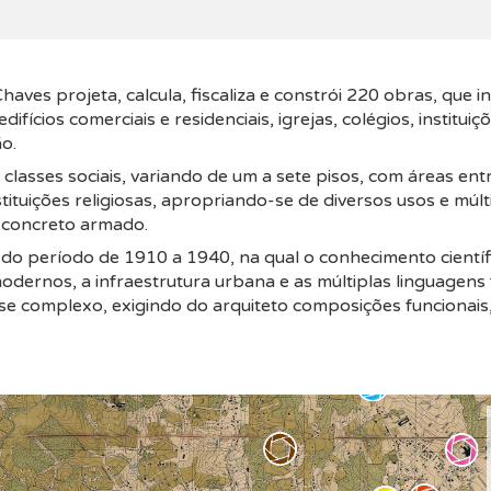
es projeta, calcula, fiscaliza e constrói 220 obras, que in
difícios comerciais e residenciais, igrejas, colégios, institu
o.
lasses sociais, variando de um a sete pisos, com áreas entr
nstituições religiosas, apropriando-se de diversos usos e múl
o concreto armado.
ca do período de 1910 a 1940, na qual o conhecimento científ
odernos, a infraestrutura urbana e as múltiplas linguagen
e complexo, exigindo do arquiteto composições funcionais,