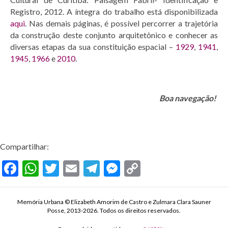
Registro, 2012. A íntegra do trabalho está disponibilizada
aqui
. Nas demais páginas, é possível percorrer a trajetória
da construção deste conjunto arquitetônico e conhecer as
diversas etapas da sua constituição espacial –
1929
,
1941
,
1945
,
1966
e
2010
.
Boa navegação!
Compartilhar:
F
W
T
E
T
M
C
ac
h
w
m
el
es
o
e
at
itt
ai
e
se
p
Memória Urbana © Elizabeth Amorim de Castro e Zulmara Clara Sauner
Posse, 2013-2026. Todos os direitos reservados.
b
s
er
l
gr
n
y