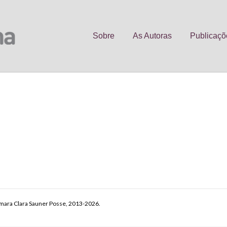
Sobre
As Autoras
Publicaçõ
C
o
p
y
mara Clara Sauner Posse, 2013-2026.
Li