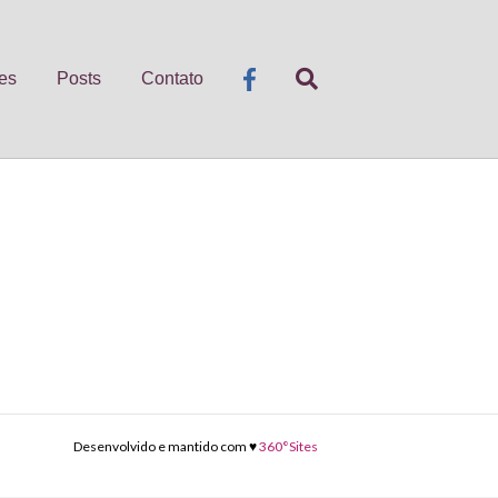
es
Posts
Contato
Desenvolvido e mantido com ♥
360°Sites