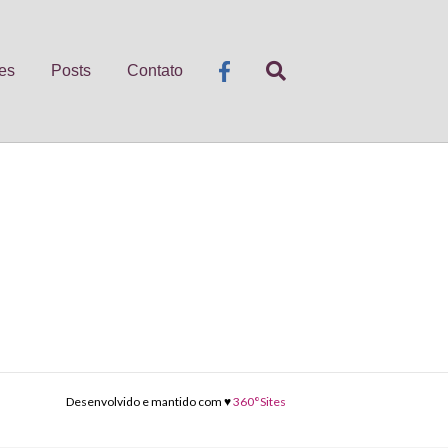
es
Posts
Contato
Desenvolvido e mantido com ♥
360°Sites