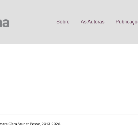
Sobre
As Autoras
Publicaçõ
C
o
p
y
mara Clara Sauner Posse, 2013-2026.
Li