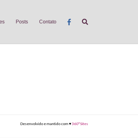
es
Posts
Contato
Desenvolvido e mantido com ♥
360°Sites