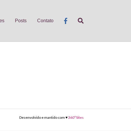
es
Posts
Contato
Desenvolvido e mantido com ♥
360°Sites