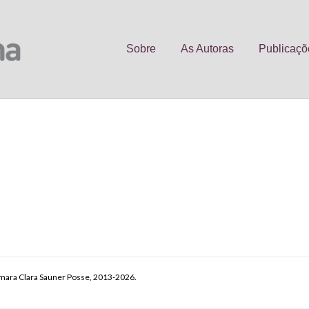
Sobre
As Autoras
Publicaçõ
C
o
p
y
mara Clara Sauner Posse, 2013-2026.
Li