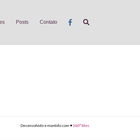
es
Posts
Contato
Desenvolvido e mantido com ♥
360°Sites