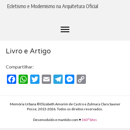
Ecletismo e Modernismo na Arquitetura Oficial
Livro e Artigo​
Compartilhar:
F
W
T
E
T
M
C
ac
h
w
m
el
es
o
e
at
itt
ai
e
se
p
b
s
er
l
gr
n
y
Memória Urbana © Elizabeth Amorim de Castro e Zulmara Clara Sauner
Posse, 2013-2026. Todos os direitos reservados.
o
A
a
g
Li
Desenvolvido e mantido com ♥
360°Sites
o
p
m
er
n