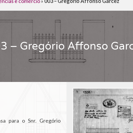
ências e comércio
»
003 – Gregório Affonso Garcez
3 – Gregório Affonso Gar
sa para o Snr. Gregório