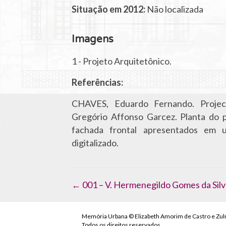
Situação em 2012:
Não localizada
Imagens
1 - Projeto Arquitetônico.
Referências:
CHAVES, Eduardo Fernando. Projec
Gregório Affonso Garcez. Planta do p
fachada frontal apresentados em u
digitalizado.
Navegação
← 001 – V. Hermenegildo Gomes da Silv
de
Post
Memória Urbana © Elizabeth Amorim de Castro e Zul
Todos os direitos reservados.