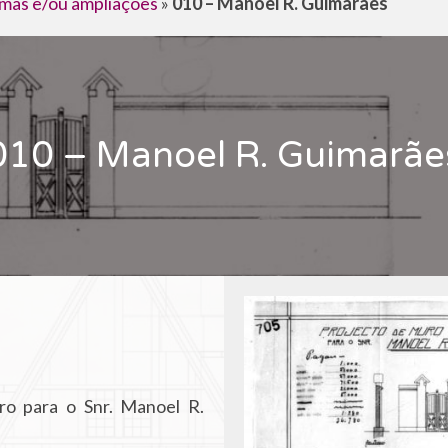
mas e/ou ampliações
»
010 – Manoel R. Guimarães
010 – Manoel R. Guimarãe
o para o Snr. Manoel R.