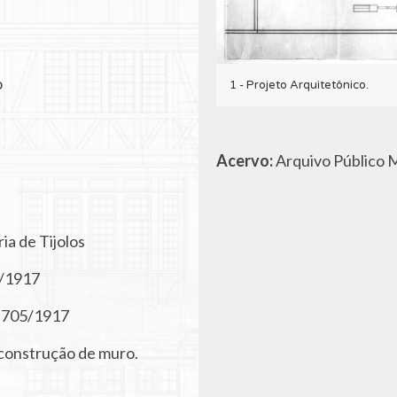
o
1 - Projeto Arquitetônico.
Acervo:
Arquivo Público M
ia de Tijolos
/1917
º 705/1917
 construção de muro.