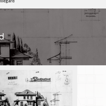
ellegard
d