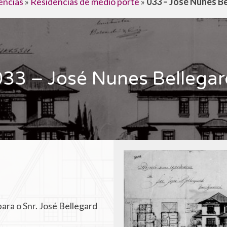
ências
»
Residências de médio porte
»
033 – José Nunes B
033 – José Nunes Bellegar
ara o Snr. José Bellegard