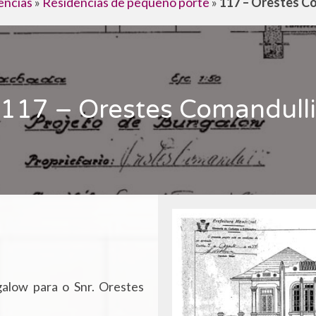
ências
»
Residências de pequeno porte
»
117 – Orestes C
117 – Orestes Comandulli
alow para o Snr. Orestes