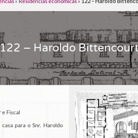
ências
»
Residências econômicas
»
122 – Haroldo Bittenc
122 – Haroldo Bittencour
 e Fiscal
casa para o Snr. Haroldo