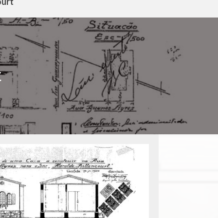
ourt
t