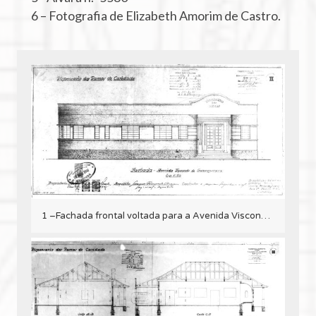
6 – Fotografia de Elizabeth Amorim de Castro.
1 –Fachada frontal voltada para a Avenida Visconde de Guarapuava.