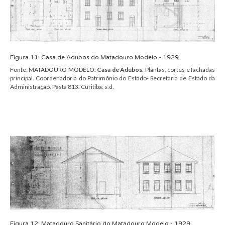
Figura
11
:
Casa de Adubos
do
Matadouro Modelo
- 1929.
Fonte:
MATADOURO MODELO.
Casa d
e
Adubos
.
Plantas, cortes e fachadas
principal. Coordenadoria do Patrimônio do Estado- Secretaria de Estado da
Administração.
Pasta 813.
Curitiba: s.d.
Figura
12
:
Matadouro
Sanitário
do
Matadouro Modelo
- 1929.