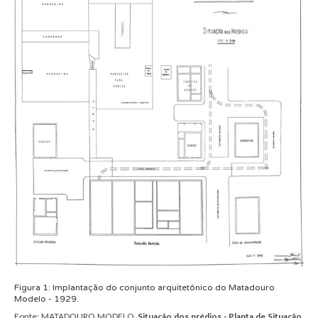
Figura
1:
Implant
ação
do conjunto arquitetônico do
Matadouro
Modelo
- 1929
.
Fonte:
MATADOURO MODELO.
Situação dos prédios - Planta de Situação
.