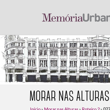
Início
»
Morar nas Alturas
»
Roteiro 2
»
027