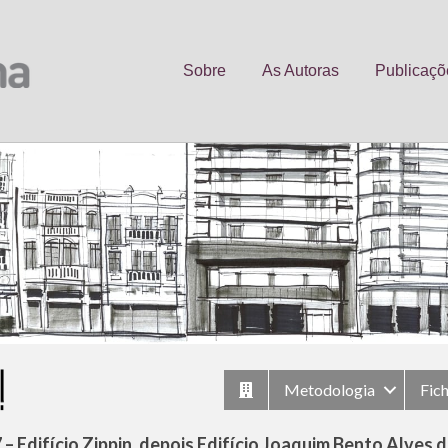
Sobre
As Autoras
Publicaçõ
Metodologia
Fic
 – Edifício Zippin, depois Edifício Joaquim Bento Alves d