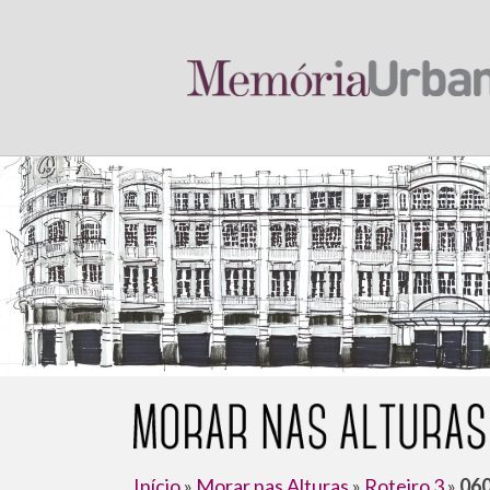
Início
»
Morar nas Alturas
»
Roteiro 3
»
060