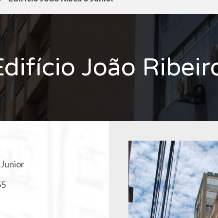
difício João Ribeir
 Junior
55