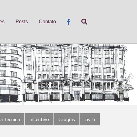
es
Posts
Contato
ha Técnica
Incentivo
Croquis
Livro