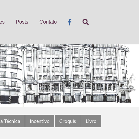
es
Posts
Contato
ha Técnica
Incentivo
Croquis
Livro