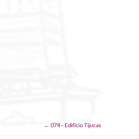
Navegação
← 074 – Edifício Tijucas
de