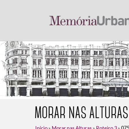
Início
»
Morar nas Alturas
»
Roteiro 3
»
075