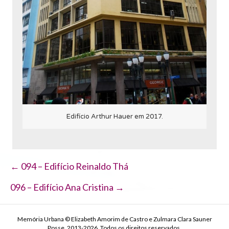
Edifício Arthur Hauer em 2017.
Navegação
← 094 – Edifício Reinaldo Thá
de
096 – Edifício Ana Cristina →
Post
Memória Urbana © Elizabeth Amorim de Castro e Zulmara Clara Sauner
Posse, 2013-2026. Todos os direitos reservados.