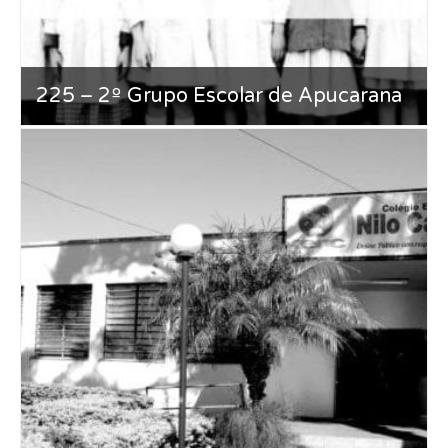
225 – 2º Grupo Escolar de Apucarana