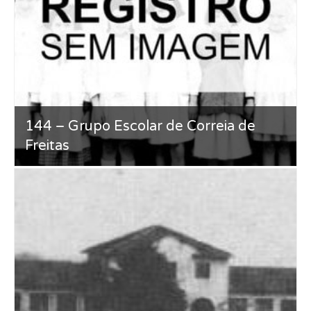
144 – Grupo Escolar de Correia de
Freitas