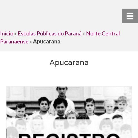
Início
»
Escolas Públicas do Paraná
»
Norte Central
Paranaense
»
Apucarana
Apucarana