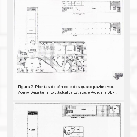
Figura 2: Plantas do térreo e dos quato pavimentos do projeto arquitetônico inicial para a sede do DER/PR.
Acervo: Departamento Estadual de Estradas e Rodagem (DER/PR).