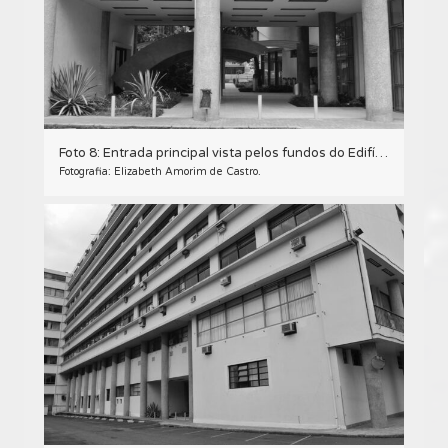
Foto 8: Entrada principal vista pelos fundos do Edifício Oswaldo Lacerda de Pacheco, em Curitiba - 2009.
Fotografia: Elizabeth Amorim de Castro.