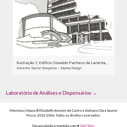
Ilustração 1: Edifício Oswaldo Pacheco de Lacerda, em Curitiba.
Desenho: Daniel Gonçalves – Séphia Design.
Navegação
Laboratório de Análises e Dispensários →
de
Post
Memória Urbana © Elizabeth Amorim de Castro e Zulmara Clara Sauner
Posse, 2013-2026. Todos os direitos reservados.
Desenvolvido e mantido com ♥
360°Sites