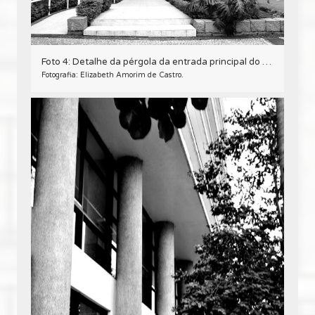
Foto 4: Detalhe da pérgola da entrada principal do Edifício Oswaldo Lacerda de Pacheco, em Curitiba – 2009.
Fotografia: Elizabeth Amorim de Castro.