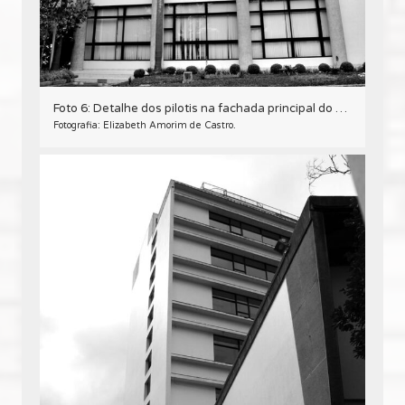
Foto 6: Detalhe dos pilotis na fachada principal do Edifício Oswaldo Lacerda de Pacheco, em Curitiba - 2009.
Fotografia: Elizabeth Amorim de Castro.