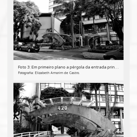
Foto 3: Em primeiro plano a pérgola da entrada principal e o auditório do Edifício Oswaldo Lacerda de Pacheco, em Curitiba - 2009.
Fotografia: Elizabeth Amorim de Castro.