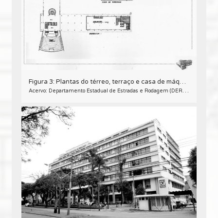
Figura 3: Plantas do térreo, terraço e casa de máquinas do projeto arquitetônico inicial para a sede do DER/PR.
Acervo: Departamento Estadual de Estradas e Rodagem (DER/PR).