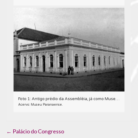
Foto 1: Antigo prédio da Assembléia, já como Museu de História Natural e Etnographia (depois Museu Paranaense), em Curitiba - s/d.
Acervo: Museu Paranaense.
Navegação
← Palácio do Congresso