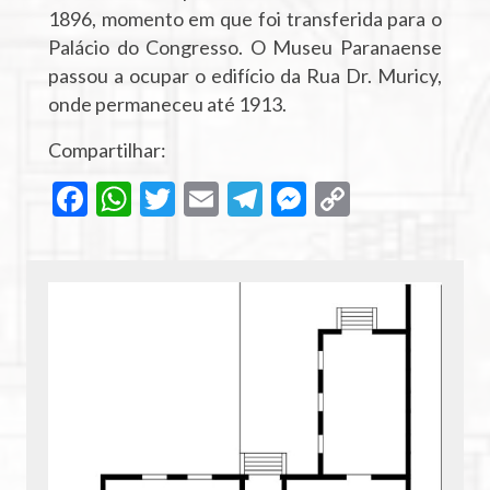
1896, momento em que foi transferida para o
Palácio do Congresso. O Museu Paranaense
passou a ocupar o edifício da Rua Dr. Muricy,
onde permaneceu até 1913.
Compartilhar:
F
W
T
E
T
M
C
ac
h
w
m
el
es
o
e
at
itt
ai
e
se
p
b
s
er
l
gr
n
y
o
A
a
g
Li
o
p
m
er
n
k
p
k