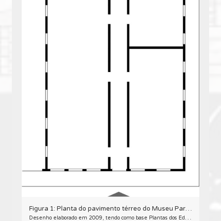
Figura 1: ​Planta do pavimento térreo do Museu Paranaense, antigo Paço da Assembleia.
Desenho elaborado em 2009, tendo como base Plantas dos Edifícios Públicos do Estado em Curityba. Curityba, 1905. Acervo: Coordenadoria do Patrimônio do Estado da SEAD (Secretaria de Estado da Administração).