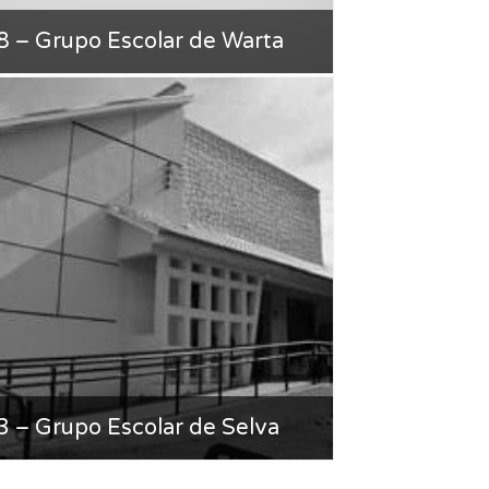
8 – Grupo Escolar de Warta
3 – Grupo Escolar de Selva