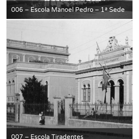
006 – Escola Manoel Pedro – 1ª Sede
007 – Escola Tiradentes