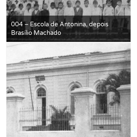
004 – Escola de Antonina, depois
Brasílio Machado