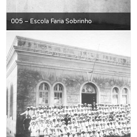
005 – Escola Faria Sobrinho