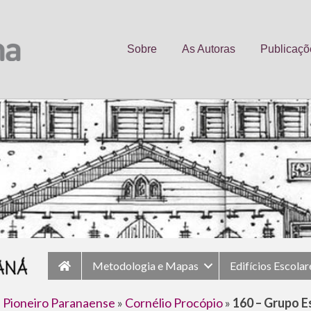
Sobre
As Autoras
Publicaçõ
Metodologia e Mapas
Edifícios Escolar
 Pioneiro Paranaense
»
Cornélio Procópio
»
160 – Grupo E