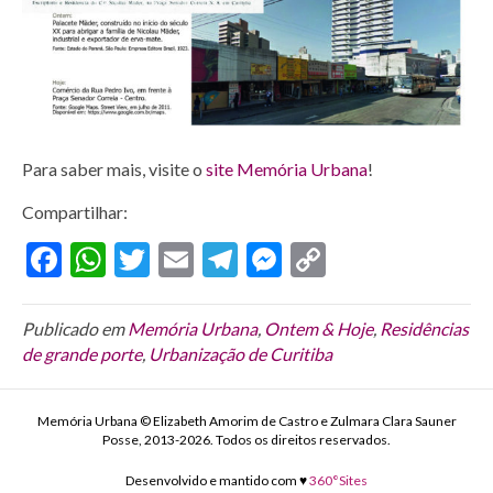
Para saber mais, visite o
site Memória Urbana
!
Compartilhar:
F
W
T
E
T
M
C
ac
h
w
m
el
es
o
e
at
itt
ai
e
se
p
Publicado em
Memória Urbana
,
Ontem & Hoje
,
Residências
de grande porte
b
s
,
Urbanização de Curitiba
er
l
gr
n
y
o
A
a
g
Li
Memória Urbana © Elizabeth Amorim de Castro e Zulmara Clara Sauner
o
p
m
er
n
Posse, 2013-2026. Todos os direitos reservados.
k
p
k
Desenvolvido e mantido com ♥
360°Sites