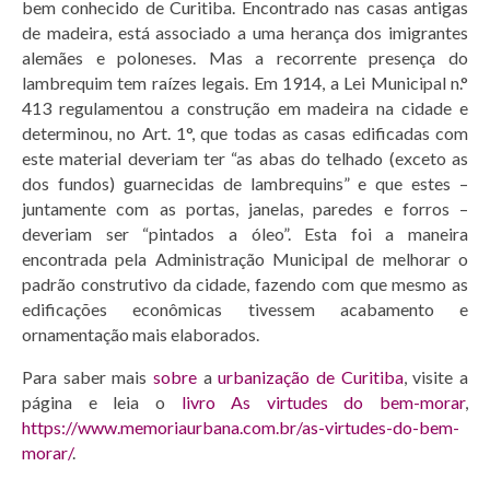
bem conhecido de Curitiba. Encontrado nas casas antigas
de madeira, está associado a uma herança dos imigrantes
alemães e poloneses. Mas a recorrente presença do
lambrequim tem raízes legais. Em 1914, a Lei Municipal n.°
413 regulamentou a construção em madeira na cidade e
determinou, no Art. 1°, que todas as casas edificadas com
este material deveriam ter “as abas do telhado (exceto as
dos fundos) guarnecidas de lambrequins” e que estes –
juntamente com as portas, janelas, paredes e forros –
deveriam ser “pintados a óleo”. Esta foi a maneira
encontrada pela Administração Municipal de melhorar o
padrão construtivo da cidade, fazendo com que mesmo as
edificações econômicas tivessem acabamento e
ornamentação mais elaborados.
Para saber mais
sobre
a
urbanização de Curitiba
, visite a
página e leia o
livro
As virtudes do bem-morar
,
https://www.memoriaurbana.com.br/as-virtudes-do-bem-
morar/
.